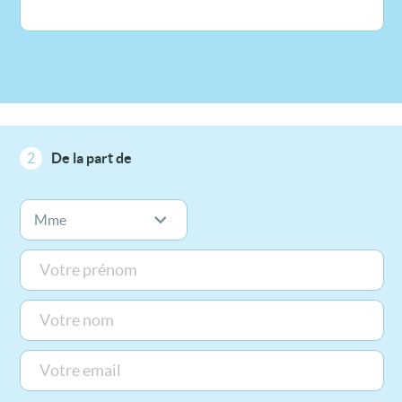
2
De la part de