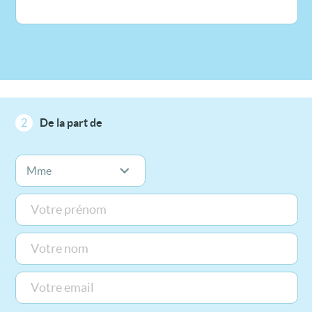
2
De la part de