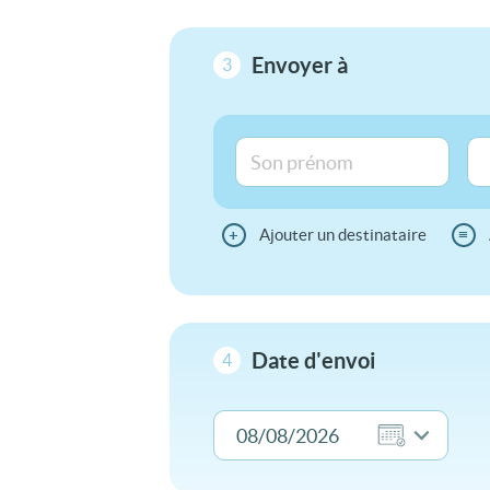
Envoyer à
3
+
Ajouter un destinataire
≡
Date d'envoi
4