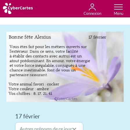
Connexion
Anniversaire
Fête du jour
Amour
Amitié
Merci
Toutes les cartes
17 février