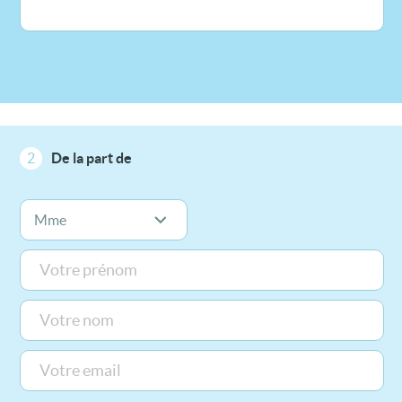
2
De la part de