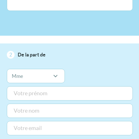
2
De la part de