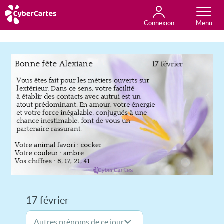
Connexion
Anniversaire
Fête du jour
Amour
Amitié
Merci
Toutes les cartes
17 février