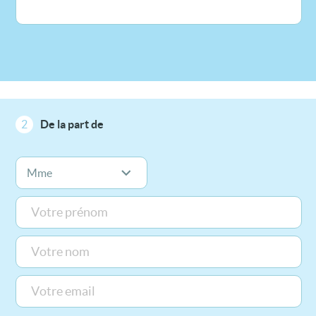
2
De la part de