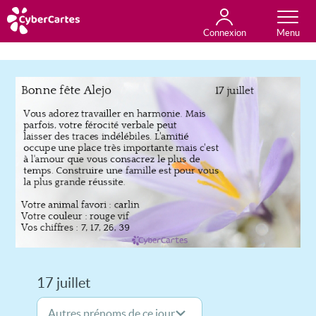
Connexion
Anniversaire
Fête du jour
Amour
Amitié
Merci
Toutes les cartes
17 juillet