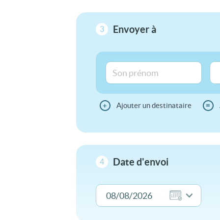
Envoyer à
3
+
Ajouter un destinataire
≡
Date d'envoi
4