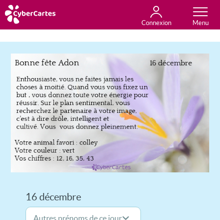
Connexion
Anniversaire
Fête du jour
Amour
Amitié
Merci
Toutes les cartes
16 décembre