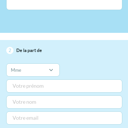
2
De la part de