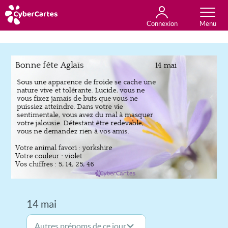
Connexion
Anniversaire
Fête du jour
Amour
Amitié
Merci
Toutes les cartes
14 mai