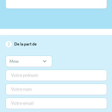
2
De la part de