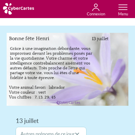
Connexion
Anniversaire
Fête du jour
Amour
Amitié
Merci
Toutes les cartes
13 juillet