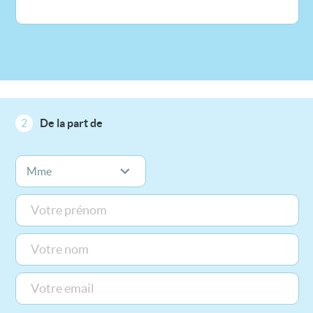
2
De la part de