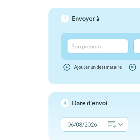
Envoyer à
3
+
Ajouter un destinataire
≡
Date d'envoi
4