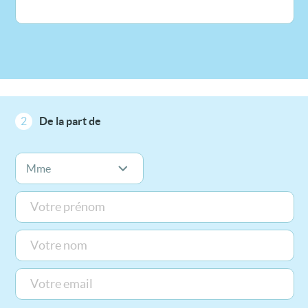
2
De la part de