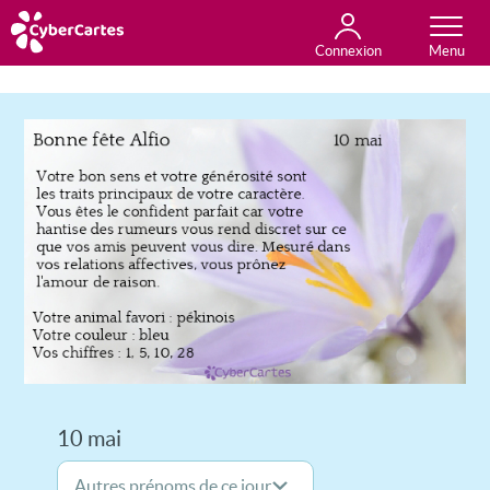
Connexion
Anniversaire
Fête du jour
Amour
Amitié
Merci
Toutes les cartes
10 mai