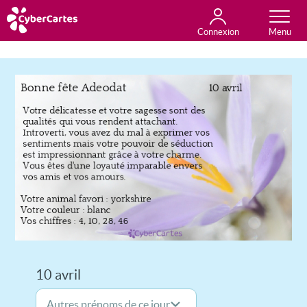
Connexion
Anniversaire
Fête du jour
Amour
Amitié
Merci
Toutes les cartes
10 avril