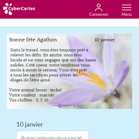
Connexion
Anniversaire
Fête du jour
Amour
Amitié
Merci
Toutes les cartes
10 janvier