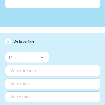
2
De la part de