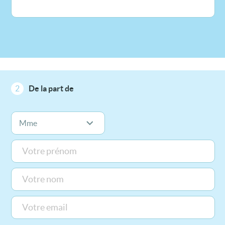
2
De la part de