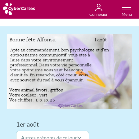
Connexion
Anniversaire
Fête du jour
Amour
Amitié
Merci
Toutes les cartes
1er août