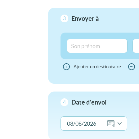
Envoyer à
3
+
Ajouter un destinataire
≡
Date d'envoi
4