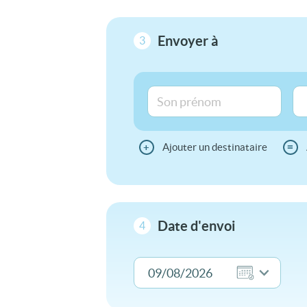
Envoyer à
3
+
Ajouter un destinataire
≡
Date d'envoi
4